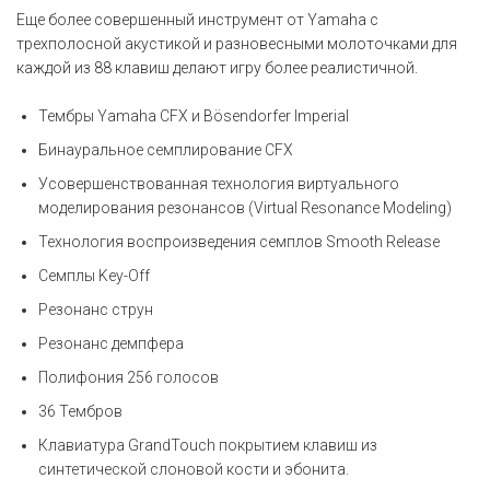
Еще более совершенный инструмент от Yamaha с
трехполосной акустикой и разновесными молоточками для
каждой из 88 клавиш делают игру более реалистичной.
Тембры Yamaha CFX и Bösendorfer Imperial
Бинауральное семплирование CFX
Усовершенствованная технология виртуального
моделирования резонансов (Virtual Resonance Modeling)
Технология воспроизведения семплов Smooth Release
Семплы Key-Off
Резонанс струн
Резонанс демпфера
Полифония 256 голосов
36 Тембров
Клавиатура GrandTouch покрытием клавиш из
синтетической слоновой кости и эбонита.