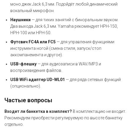
моно джек Jack 6,3 мм. Подойдёт любой динамический
вокальный микрофон.
Наушники
— для тихих занятий с биноральным звуком.
Два выхода Jack 6,3 мм. Yamaha рекомендует HPH-150,
HPH-100 или HPH-50.
Футсвич FC4A или FC5
— для управления функциями
инструмента ногой (смена стиля, запуск/стоп
аккомпанемента и другое).
USB-флешку
— для аудиозаписи в WAV/MP3 и
воспроизведения файлов.
USB WiFi адаптер UD-WL01
— для ряда сетевых функций
(опционально).
Частые вопросы
Входит ли банкетка в комплект?
В комплектацию не входит.
Рекомендуем приобрести регулируемую по высоте банкетку
отдельно.