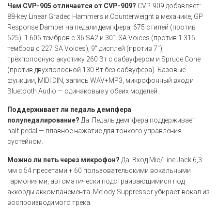
Чем CVP-905 отличается от CVP-909?
CVP-909 добавляет:
88-key Linear Graded Hammers и Counterweight в механике, GP
Response Damper на педали демпфера, 675 стилей (против
525), 1 605 тембров с 36 SA2 и 301 SA Voices (против 1 315
тембров с 227 SA Voices), 9" дисплей (против 7"),
трёхполосную акустику 260 Вт с сабвуфером и Spruce Cone
(против двухполосной 130 Вт без сабвуфера). Базовые
функции, MIDI DIN, запись WAV+MP3, микрофонный вход и
Bluetooth Audio — одинаковые у обеих моделей.
Поддерживает ли педаль демпфера
полупедалирование?
Да. Педаль демпфера поддерживает
half-pedal — плавное нажатие для тонкого управления
сустейном.
Можно ли петь через микрофон?
Да. Вход Mic/Line Jack 6,3
мм с 54 пресетами + 60 пользовательскими вокальными
гармониями, автоматически подстраивающимися под
аккорды аккомпанемента. Melody Suppressor убирает вокал из
воспроизводимого трека.