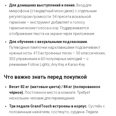
Для домашних выступлений и пения.
Вход для
микрофона (стандартный моно джек) с отдельным
регулятором громкости. 54 пресета вокальной
гармонии — инструмент добавляет к голосу
гармонические голоса и хор. Поддерживается
отображение текста на экране через приложение.
Для обучения с визуальными подсказками.
Путеводные лампочки над клавишами подсвечивают
нужные ноты. 413 встроенных песен — 50 классических,
303 упражнения и 60 популярных мелодий — с
режимами Follow Lights, Any Key и Karao-Key.
Что важно знать перед покупкой
Весит 82 кг (матовые цвета) / 84 кг (полированное
чёрное).
Постоянное место в комнате. Требует
нескольких человек для перемещения.
Три педали GrandTouch встроены в корпус.
Сустейн с
половинным нажатием, состенуто, сурдина. Педали