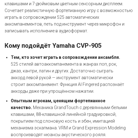
клавишами и 7-дюймовым цветным сенсорным дисплеем.
Сочетает реалистичную фортепианную игру с возможностью
играть в сопровождении 525 автоматических
аккомпанементов, петь под инструмент через микрофон и
записывать исполнение в аудиоформат.
Кому подойдёт Yamaha CVP-905
Тем, кто хочет играть в сопровождении ансамбля.
525 стилей автоаккомпанемента в жанрах поп, рок,
джаз, кантри, латин и других. Достаточно сыграть
аккорд левой рукой — инструмент автоматически
строит аккомпанемент. Функция AI Fingered распознаёт
аккорды даже при упрощённом нажатии.
Опытным игрокам, ценящим фортепианное
качество.
Механика GrandTouch с деревянными белыми
клавишами, 88-клавишной линейной градуировкой,
покрытием под слоновую кость и эбен, имитацией
механизма эскапмана. VRM и Grand Expression Modeling
воспроизводят нюансы акустического рояля.