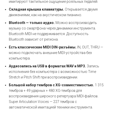
имитируют тактильное ощущение рояльных педалей.
Складная крышка клавиатуры.
Открывается двумя
движениями, как на акустическом пианино.
Bluetooth — только аудио.
Можно воспроизводить
музыку со смартфона через динамики инструмента.
Bluetooth MIDI не поддерживается. Доступность
Bluetooth зависит от региона.
Есть классические MIDI DIN-разъёмы.
IN, OUT, THRU —
можно подключать внешние MIDI-устройства без
компьютера.
Аудиозапись на USB в форматах WAV и MP3.
Запись
исполнения без компьютера с возможностью Time
Stretch и Pitch Shift при воспроизведении.
Большой набор тембров с XG-совместимостью.
1 315
тембров + 49 ударных + 480 XG-тембров для
воспроизведения широкого репертуара MIDI-файлов.
Super Articulation Voices — 227 тембров с
автоматической имитацией техники инструмента.