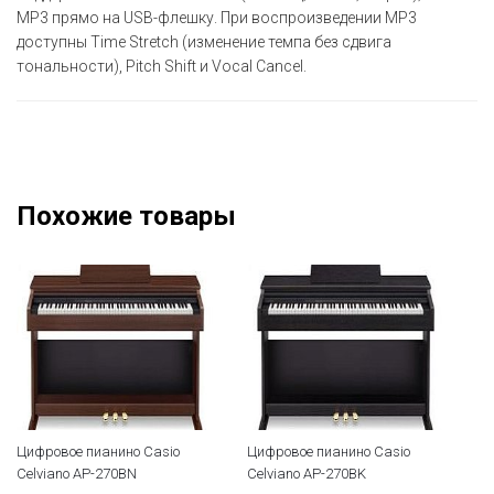
MP3 прямо на USB-флешку. При воспроизведении MP3
доступны Time Stretch (изменение темпа без сдвига
тональности), Pitch Shift и Vocal Cancel.
Похожие товары
Цифровое пианино Casio
Цифровое пианино Casio
Ци
Celviano AP-270BN
Celviano AP-270BK
Ki