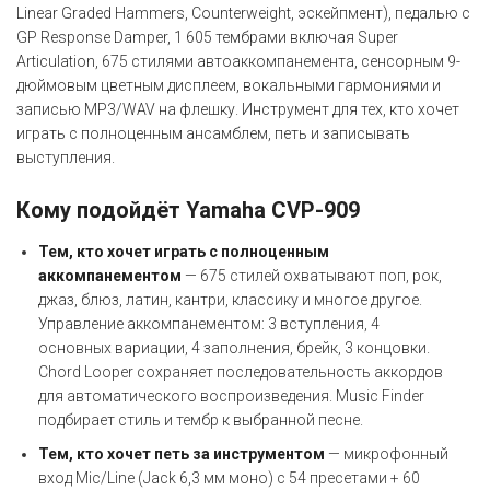
Linear Graded Hammers, Counterweight, эскейпмент), педалью с
GP Response Damper, 1 605 тембрами включая Super
Articulation, 675 стилями автоаккомпанемента, сенсорным 9-
дюймовым цветным дисплеем, вокальными гармониями и
записью MP3/WAV на флешку. Инструмент для тех, кто хочет
играть с полноценным ансамблем, петь и записывать
выступления.
Кому подойдёт Yamaha CVP-909
Тем, кто хочет играть с полноценным
аккомпанементом
— 675 стилей охватывают поп, рок,
джаз, блюз, латин, кантри, классику и многое другое.
Управление аккомпанементом: 3 вступления, 4
основных вариации, 4 заполнения, брейк, 3 концовки.
Chord Looper сохраняет последовательность аккордов
для автоматического воспроизведения. Music Finder
подбирает стиль и тембр к выбранной песне.
Тем, кто хочет петь за инструментом
— микрофонный
вход Mic/Line (Jack 6,3 мм моно) с 54 пресетами + 60