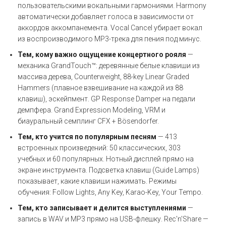
пользовательскими вокальными гармониями. Harmony
автоматически добавляет голоса в зависимости от
аккордов аккомпанемента. Vocal Cancel убирает вокал
из воспроизводимого MP3-трека для пения под минус.
Тем, кому важно ощущение концертного рояля
—
механика GrandTouch™: деревянные белые клавиши из
массива дерева, Counterweight, 88-key Linear Graded
Hammers (плавное взвешивание на каждой из 88
клавиш), эскейпмент. GP Response Damper на педали
демпфера. Grand Expression Modeling, VRM и
биауральный семплинг CFX + Bösendorfer.
Тем, кто учится по популярным песням
— 413
встроенных произведений: 50 классических, 303
учебных и 60 популярных. Нотный дисплей прямо на
экране инструмента. Подсветка клавиш (Guide Lamps)
показывает, какие клавиши нажимать. Режимы
обучения: Follow Lights, Any Key, Karao-Key, Your Tempo.
Тем, кто записывает и делится выступлениями
—
запись в WAV и MP3 прямо на USB-флешку. Rec'n'Share —