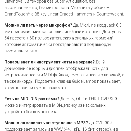
Clavinova: 38 тембров без Super Articulation, без
аккомпанемента, без микрофона. Механика у обоих —
GrandTouch™ с 88-key Linear Graded Hammers и Counterweight.
Можно ли петь через микрофон?
Да. Mic/Line вход Jack 6,3
мм принимает микрофон или линейный источник. Доступны
54 пресета + 60 пользовательских вокальных гармоний,
которые автоматически подстраиваются под аккорды
аккомпанемента.
Показывает ли инструмент ноты на экране?
Да. 9-
дюймовый сенсорный дисплей отображает ноты для
встроенных песен и MIDI-файлов, текст для песен с лирикой, а
также аккорды. Подсветка клавиш Guide Lamps показывает,
какие клавиши нужно нажимать.
Есть ли MIDI DIN разъёмы?
Да — IN, OUT и THRU. CVP-909
можно интегрировать в MIDI-цепочку из нескольких
устройств без компьютера.
Можно ли записать выступление в MP3?
Да. CVP-909
поддерживает запись и в WAV (44.1 кГц, 16 бит, стерео), и в