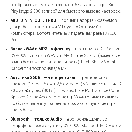
отображение текста и аккордов. 6 языков интерфейса.
Playlist до 2 500 записей для быстрого вызова настроек.
MIDI DIN IN, OUT, THRU
— полный набор DIN-разъёмов
для работы с внешними MIDI-устройствами без
компьютера. Дополнительный педальный разъём AUX
Pedal.
Запись WAV и MP3 на флешку
— в отличие от CLP серии,
CVP-909 пишет и в WAV, и в MP3. Time Stretch (изменение
темпа без изменения тональности), Pitch Shift и Vocal
Cancel при воспроизведении.
Акустика 260 Вт — четыре зоны
— трёхполосная
система (16 см + 5 см + 2,5 см купол) × 2 плюс отдельный
20 см сабвуфер (80 Вт) с Twisted Flare Port. Spruce Cone
Speaker. Grand Acoustic Imaging. Мониторные динамики
по бокам панели управления создают ощущение игры с
ансамблем.
Bluetooth — только Audio
— воспроизведение со
смартфона через акустику CVP-909. Bluetooth MIDI у этой