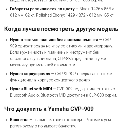
модели отсутствует (в отличие от CLP-800 серии).
Габариты различаются по цвету
— Black: 1426 × 868 ×
612 мм, 82 кг. Polished Ebony: 1429 × 872 × 612 мм, 85 кг.
Когда лучше посмотреть другую модель
Нужно только пианино без аккомпанемента
— CVP-
909 ориентирован на игру со стилями и аранжировку.
Если нужен чистый пианинный инструмент без
сложного функционала, CLP-885 предлагает ту же
механику при меньшей стоимости.
Нужен корпус рояля
— CVP-909GP предлагает тот же
функционал в корпусе концертного рояля.
Нужен Bluetooth MIDI
— CVP-909 поддерживает только
Bluetooth Audio. Bluetooth MIDI доступен в CLP-800 серии.
Что докупить к Yamaha CVP-909
Банкетка
— в комплектацию не входит. Рекомендуем
регулируемую по высоте банкетку.