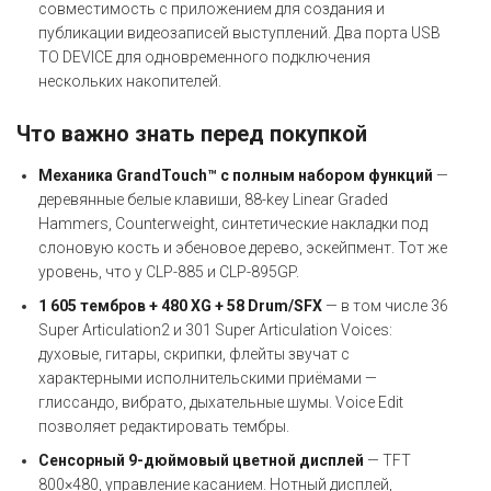
совместимость с приложением для создания и
публикации видеозаписей выступлений. Два порта USB
TO DEVICE для одновременного подключения
нескольких накопителей.
Что важно знать перед покупкой
Механика GrandTouch™ с полным набором функций
—
деревянные белые клавиши, 88-key Linear Graded
Hammers, Counterweight, синтетические накладки под
слоновую кость и эбеновое дерево, эскейпмент. Тот же
уровень, что у CLP-885 и CLP-895GP.
1 605 тембров + 480 XG + 58 Drum/SFX
— в том числе 36
Super Articulation2 и 301 Super Articulation Voices:
духовые, гитары, скрипки, флейты звучат с
характерными исполнительскими приёмами —
глиссандо, вибрато, дыхательные шумы. Voice Edit
позволяет редактировать тембры.
Сенсорный 9-дюймовый цветной дисплей
— TFT
800×480, управление касанием. Нотный дисплей,