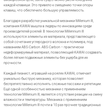
каждой клавиши. Это привело к смещению точки опоры
клавиш, что обеспечило большую управляемость.
Благодаря разработке уникальной механики Millenium III,
компания KAWAI вышла в лидеры по инновациям среди
производителей роялей. В технологии Millennium III
используются элементы из материала, представляющего
собой сочетание углеродного волокна и полимера, под
названием ABS-Carbon. ABS-Carbon – практически
недеформируемый материал, позволяющий KAWAI создавать
более лёгкие подвижные элементы без ущерба для их
прочности.
Каждый пианист, игравший на роялях KAWAI, отмечает
уникально быструю механику, которая позволяет
беспрепятственно исполнять сложные пассажи и репетиции.
Ещё одной особенностью механики с применением
технологии Millenium III, является отсутствие реакции на смену
влажности и температуры. Механика с применением
технологии Millenium III почти в 10 раз прочнее традиционных