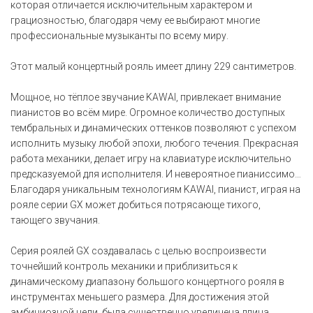
которая отличается исключительным характером и
грациозностью, благодаря чему ее выбирают многие
профессиональные музыканты по всему миру.
Этот малый концертный рояль имеет длину 229 сантиметров.
Мощное, но тёплое звучание KAWAI, привлекает внимание
пианистов во всём мире. Огромное количество доступных
тембральных и динамических оттенков позволяют с успехом
исполнить музыку любой эпохи, любого течения. Прекрасная
работа механики, делает игру на клавиатуре исключительно
предсказуемой для исполнителя. И невероятное пианиссимо…
Благодаря уникальным технологиям KAWAI, пианист, играя на
рояле серии GX может добиться потрясающе тихого,
тающего звучания.
Серия роялей GX создавалась с целью воспроизвести
точнейший контроль механики и приблизиться к
динамическому диапазону большого концертного рояля в
инструментах меньшего размера. Для достижения этой
амбициозной цели, была существенно увеличена длина