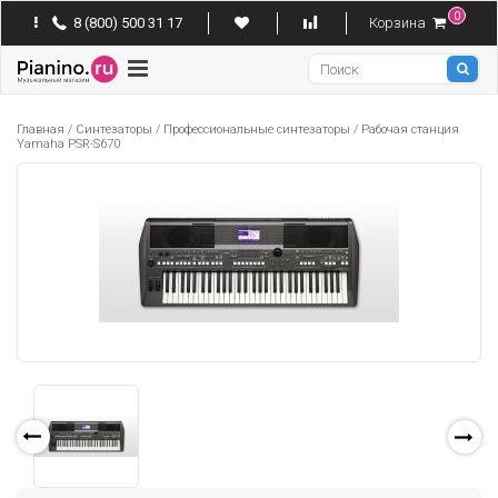
0
8 (800) 500 31 17
Корзина
Pianino
Главная
/
Синтезаторы
/
Профессиональные синтезаторы
/
Рабочая станция
Yamaha PSR-S670