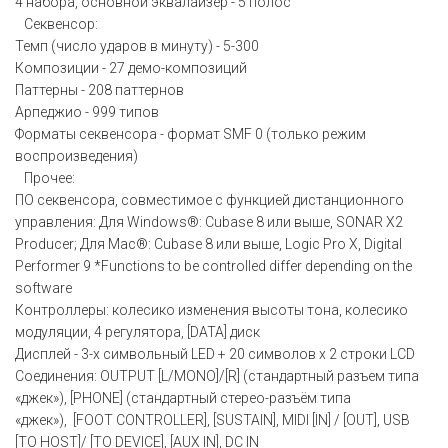
4 набора, основной эквалайзер - 5 полос
Секвенсор:
Темп (число ударов в минуту) - 5-300
Композиции - 27 демо-композиций
Паттерны - 208 паттернов
Арпеджио - 999 типов
Форматы секвенсора - формат SMF 0 (только режим
воспроизведения)
Прочее:
ПО секвенсора, совместимое с функцией дистанционного
управления: Для Windows®: Cubase 8 или выше, SONAR X2
Producer; Для Mac®: Cubase 8 или выше, Logic Pro X, Digital
Performer 9 *Functions to be controlled differ depending on the
software
Контроллеры: колесико изменения высоты тона, колесико
модуляции, 4 регулятора, [DATA] диск
Дисплей - 3-х символьный LED + 20 символов х 2 строки LCD
Соединения: OUTPUT [L/MONO]/[R] (стандартный разъем типа
«джек»), [PHONE] (стандартный стерео-разъём типа
«джек»), [FOOT CONTROLLER], [SUSTAIN], MIDI [IN] / [OUT], USB
[TO HOST]/ [TO DEVICE], [AUX IN], DC IN