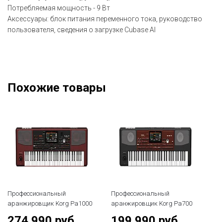
Потребляемая мощность - 9 Вт
Аксессуары: блок питания переменного тока, руководство
пользователя, сведения о загрузке Cubase AI
Похожие товары
Профессиональный
Профессиональный
Пр
аранжировщик Korg Pa1000
аранжировщик Korg Pa700
ар
274 990 руб.
199 990 руб.
1