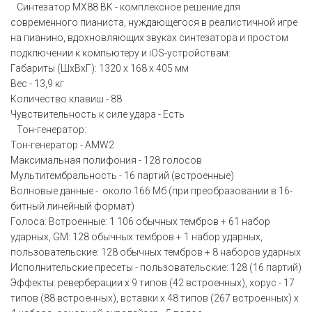
Синтезатор MX88 BK - комплексное решение для
современного пианиста, нуждающегося в реалистичной игре
на пианино, вдохновляющих звуках синтезатора и простом
подключении к компьютеру и iOS-устройствам:
Габариты (ШхВхГ): 1320 х 168 х 405 мм
Вес - 13,9 кг
Количество клавиш - 88
Чувствительность к силе удара - Есть
Тон-генератор:
Тон-генератор - AMW2
Максимальная полифония - 128 голосов
Мультитембральность - 16 партий (встроенные)
Волновые данные - около 166 Мб (при преобразовании в 16-
битный линейный формат)
Голоса: Встроенные: 1 106 обычных тембров + 61 набор
ударных, GM: 128 обычных тембров + 1 набор ударных,
пользовательские: 128 обычных тембров + 8 наборов ударных
Исполнительские пресеты - пользовательские: 128 (16 партий)
Эффекты: реверберации х 9 типов (42 встроенных), хорус - 17
типов (88 встроенных), вставки х 48 типов (267 встроенных) х