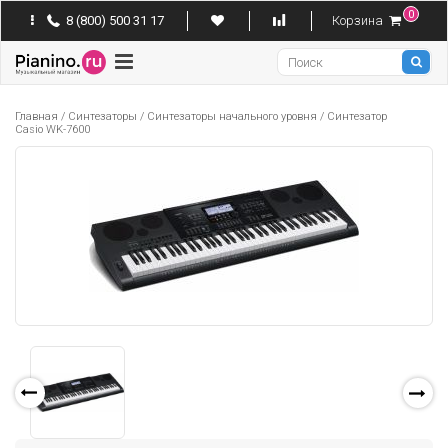
0
8 (800) 500 31 17
Корзина
Pianino
Главная
/
Синтезаторы
/
Синтезаторы начального уровня
/
Синтезатор
Casio WK-7600