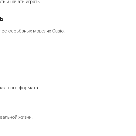
ть и начать играть.
ь
лее серьёзных моделях Casio.
пактного формата.
реальной жизни.