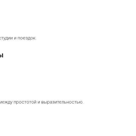
студии и поездок.
ы
 между простотой и выразительностью.