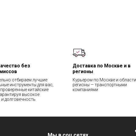
качество без
Доставка по Москве и в
миссов
регионы
ельно отбираем лучшие
Курьером по Москве и области
ные инструменты для вас,
регионы — транспортными
проверенные китайские
компаниями
гарантируя высокое
 и долговечность
Мы в соц сетях