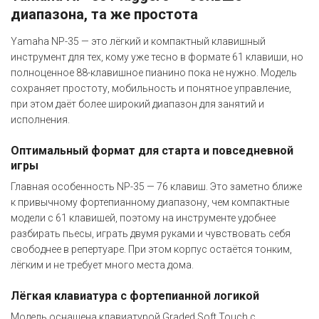
диапазона, та же простота
Yamaha NP-35 — это лёгкий и компактный клавишный
инструмент для тех, кому уже тесно в формате 61 клавиши, но
полноценное 88-клавишное пианино пока не нужно. Модель
сохраняет простоту, мобильность и понятное управление,
при этом даёт более широкий диапазон для занятий и
исполнения.
Оптимальный формат для старта и повседневной
игры
Главная особенность NP-35 — 76 клавиш. Это заметно ближе
к привычному фортепианному диапазону, чем компактные
модели с 61 клавишей, поэтому на инструменте удобнее
разбирать пьесы, играть двумя руками и чувствовать себя
свободнее в репертуаре. При этом корпус остаётся тонким,
лёгким и не требует много места дома.
Лёгкая клавиатура с фортепианной логикой
Модель оснащена клавиатурой Graded Soft Touch с