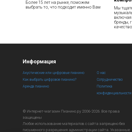
Более 15 лет на рынке, поможем
выбрать то, что подходит именно Вам
Мы тщат
музыкаль
включая 
бренды, 
качество
Информация
Акустические или цифровые пианино
О нас
Как выбрать цифровое пианино?
Сотрудничество
Аренда пианино
Политика
конфиденциальности
© Интернет-магазин
Пианино.ру 2006-2026.
Все права
защищены
Любое использование материалов с сайта запрещено без
письменного разрешения администрации сайта. Указанные