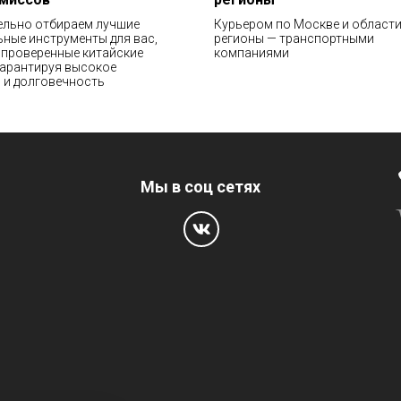
ельно отбираем лучшие
Курьером по Москве и области
ные инструменты для вас,
регионы — транспортными
проверенные китайские
компаниями
гарантируя высокое
 и долговечность
Мы в соц сетях