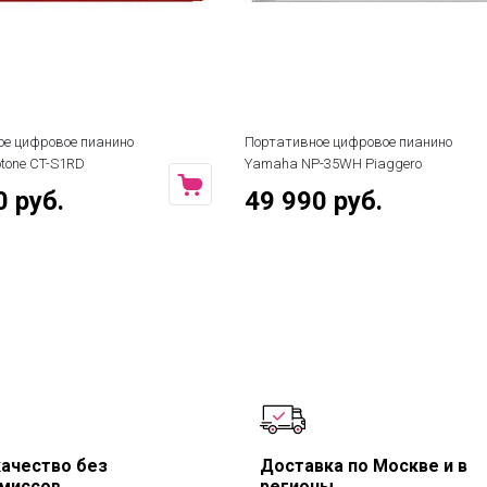
ое цифровое пианино
Портативное цифровое пианино
otone CT-S1RD
Yamaha NP-35WH Piaggero
0 руб.
49 990 руб.
качество без
Доставка по Москве и в
миссов
регионы