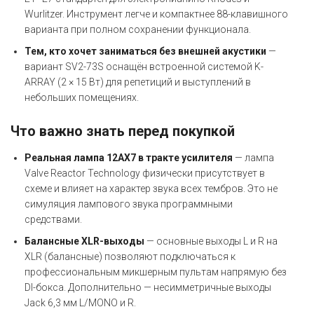
Wurlitzer. Инструмент легче и компактнее 88-клавишного
варианта при полном сохранении функционала.
Тем, кто хочет заниматься без внешней акустики
—
вариант SV2-73S оснащён встроенной системой K-
ARRAY (2 × 15 Вт) для репетиций и выступлений в
небольших помещениях.
Что важно знать перед покупкой
Реальная лампа 12AX7 в тракте усилителя
— лампа
Valve Reactor Technology физически присутствует в
схеме и влияет на характер звука всех тембров. Это не
симуляция лампового звука программными
средствами.
Балансные XLR-выходы
— основные выходы L и R на
XLR (балансные) позволяют подключаться к
профессиональным микшерным пультам напрямую без
DI-бокса. Дополнительно — несимметричные выходы
Jack 6,3 мм L/MONO и R.