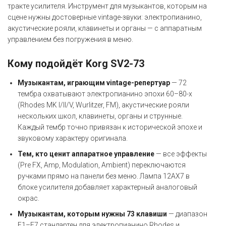
тракте усилителя. Инструмент для музыкантов, которым на
сцене нужны достоверные vintage-звуки: электропианино,
акустические рояли, клавинеты и органы — с аппаратным
управлением без погружения в меню.
Кому подойдёт Korg SV2-73
Музыкантам, играющим vintage-репертуар
— 72
тембра охватывают электропианино эпохи 60–80-х
(Rhodes MK I/II/V, Wurlitzer, FM), акустические рояли
нескольких школ, клавинеты, органы и струнные.
Каждый тембр точно привязан к исторической эпохе и
звуковому характеру оригинала.
Тем, кто ценит аппаратное управление
— все эффекты
(Pre FX, Amp, Modulation, Ambient) переключаются
ручками прямо на панели без меню. Лампа 12AX7 в
блоке усилителя добавляет характерный аналоговый
окрас.
Музыкантам, которым нужны 73 клавиши
— диапазон
E1–E7 стандартен для электропианино Rhodes и