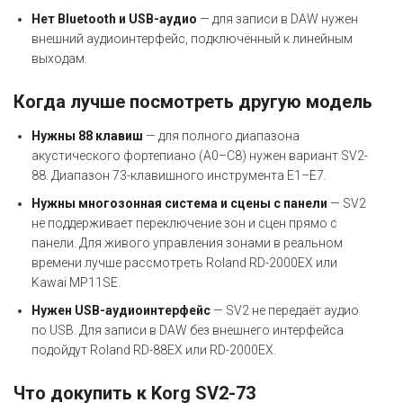
Нет Bluetooth и USB-аудио
— для записи в DAW нужен
внешний аудиоинтерфейс, подключённый к линейным
выходам.
Когда лучше посмотреть другую модель
Нужны 88 клавиш
— для полного диапазона
акустического фортепиано (A0–C8) нужен вариант SV2-
88. Диапазон 73-клавишного инструмента E1–E7.
Нужны многозонная система и сцены с панели
— SV2
не поддерживает переключение зон и сцен прямо с
панели. Для живого управления зонами в реальном
времени лучше рассмотреть Roland RD-2000EX или
Kawai MP11SE.
Нужен USB-аудиоинтерфейс
— SV2 не передаёт аудио
по USB. Для записи в DAW без внешнего интерфейса
подойдут Roland RD-88EX или RD-2000EX.
Что докупить к Korg SV2-73