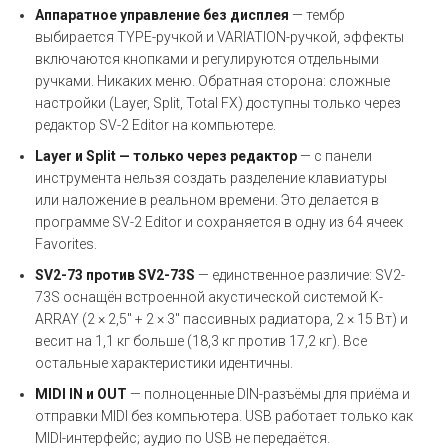
Аппаратное управление без дисплея
— тембр
выбирается TYPE-ручкой и VARIATION-ручкой, эффекты
включаются кнопками и регулируются отдельными
ручками. Никаких меню. Обратная сторона: сложные
настройки (Layer, Split, Total FX) доступны только через
редактор SV-2 Editor на компьютере.
Layer и Split — только через редактор
— с панели
инструмента нельзя создать разделение клавиатуры
или наложение в реальном времени. Это делается в
программе SV-2 Editor и сохраняется в одну из 64 ячеек
Favorites.
SV2-73 против SV2-73S
— единственное различие: SV2-
73S оснащён встроенной акустической системой K-
ARRAY (2 × 2,5" + 2 × 3" пассивных радиатора, 2 × 15 Вт) и
весит на 1,1 кг больше (18,3 кг против 17,2 кг). Все
остальные характеристики идентичны.
MIDI IN и OUT
— полноценные DIN-разъёмы для приёма и
отправки MIDI без компьютера. USB работает только как
MIDI-интерфейс; аудио по USB не передаётся.