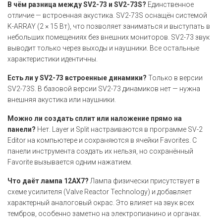
В чём разница между SV2-73 и SV2-73S?
Единственное
отличие — встроенная акустика. SV2-73S оснащён системой
K-ARRAY (2 × 15 Вт), что позволяет заниматься и выступать в
небольших помещениях без внешних мониторов. SV2-73 звук
выводит только через выходы и наушники. Все остальные
характеристики идентичны.
Есть ли у SV2-73 встроенные динамики?
Только в версии
SV2-73S. В базовой версии SV2-73 динамиков нет — нужна
внешняя акустика или наушники.
Можно ли создать сплит или наложение прямо на
панели?
Нет. Layer и Split настраиваются в программе SV-2
Editor на компьютере и сохраняются в ячейки Favorites. С
панели инструмента создать их нельзя, но сохранённый
Favorite вызывается одним нажатием.
Что даёт лампа 12AX7?
Лампа физически присутствует в
схеме усилителя (Valve Reactor Technology) и добавляет
характерный аналоговый окрас. Это влияет на звук всех
тембров, особенно заметно на электропианино и органах.