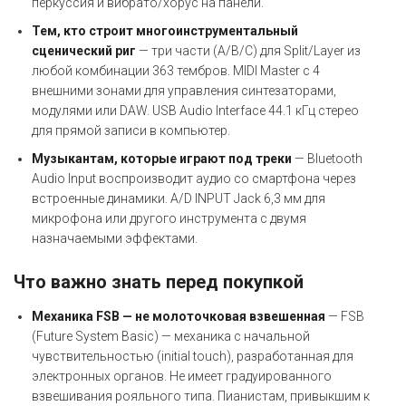
перкуссия и вибрато/хорус на панели.
Тем, кто строит многоинструментальный
сценический риг
— три части (A/B/C) для Split/Layer из
любой комбинации 363 тембров. MIDI Master с 4
внешними зонами для управления синтезаторами,
модулями или DAW. USB Audio Interface 44.1 кГц стерео
для прямой записи в компьютер.
Музыкантам, которые играют под треки
— Bluetooth
Audio Input воспроизводит аудио со смартфона через
встроенные динамики. A/D INPUT Jack 6,3 мм для
микрофона или другого инструмента с двумя
назначаемыми эффектами.
Что важно знать перед покупкой
Механика FSB — не молоточковая взвешенная
— FSB
(Future System Basic) — механика с начальной
чувствительностью (initial touch), разработанная для
электронных органов. Не имеет градуированного
взвешивания рояльного типа. Пианистам, привыкшим к