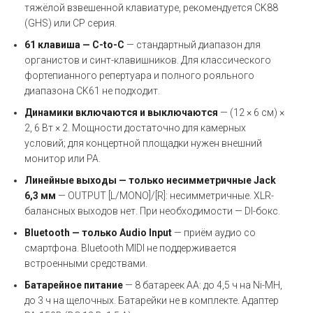
тяжёлой взвешенной клавиатуре, рекомендуется CK88
(GHS) или CP серия.
61 клавиша — C-to-C
— стандартный диапазон для
органистов и синт-клавишников. Для классического
фортепианного репертуара и полного рояльного
диапазона CK61 не подходит.
Динамики включаются и выключаются
— (12 × 6 см) ×
2, 6 Вт × 2. Мощности достаточно для камерных
условий; для концертной площадки нужен внешний
монитор или PA.
Линейные выходы — только несимметричные Jack
6,3 мм
— OUTPUT [L/MONO]/[R]: несимметричные. XLR-
балансных выходов нет. При необходимости — DI-бокс.
Bluetooth — только Audio Input
— приём аудио со
смартфона. Bluetooth MIDI не поддерживается
встроенными средствами.
Батарейное питание
— 8 батареек AA: до 4,5 ч на Ni-MH,
до 3 ч на щелочных. Батарейки не в комплекте. Адаптер