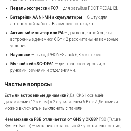
Педаль экспрессии FC7
— для разъёма FOOT PEDAL [2].
Батарейки AA Ni-MH аккумуляторы
— 8 штук для
автономной работы. В комплект не входят.
Активный монитор или PA
— для концертной сцены;
встроенные динамики 6 Вт × 2 рассчитаны на камерные
условия.
Наушники
— выход PHONES Jack 6,3 мм стерео.
Мягкий кейс SC-DE61
— для транспортировки, с
ручками, ремнями и отделениями.
Частые вопросы
Есть ли встроенные динамики?
Да. CK61 оснащён
динамиками (12 × 6 см) × 2 с усилителем 6 Вт × 2. Динамики
можно включать и выключать с панели.
Чем механика FSB отличается от GHS у CK88?
FSB (Future
System Basic) — механика с начальной чувствительностью,