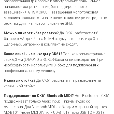
разработанная для органа и электропиано: повышенное
начальное сопротивление, без градуированного
взвешивания. GHS у CK88 — взвешенная молоточковая
механика рояльного типа: тяжелее в нижнем регистре, легче в
верхнем. Для пианистов привычнее GHS.
Можно ли играть без розетки?
Да. CK61 работает от 8
батареек AA: до 4,5 ч на Ni-MH аккумуляторах или до 3 ч на
щелочных. Батарейки в комплект не входят.
Какие линейные выходы у CK61?
Только несимметричные
Jack 6,3 мм (L/MONO и R). XLR-балансных выходов нет. При
необходимости используйте DI-бокс для подключения к
профессиональному микшеру.
Нужна ли стойка?
Да. CK61 рассчитан на размещение на
клавишной стойке.
Поддерживает ли CK61 Bluetooth MIDI?
Нет. Bluetooth в CK61
поддерживает только Audio Input — приём аудио со
смартфона. Для Bluetooth MIDI необходим отдельный адаптер
MD-BT01 (через MIDI DIN) или UD-BT01 (через USB TO HOST).