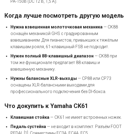
PA-150B (DC 12 В, 1,5 А).
Когда лучше посмотреть другую модель
Нужна взвешенная молоточковая механика
— CK88
оснащён механикой GHS с градуированным
взвешиванием. Для пианистов, привыкших к тяжёлым
клавишам рояля, 61-клавишный FSB не подходит.
Нужен полный 88-клавишный диапазон
— CK88 при
том же функционале предлагает 88 клавиш и
взвешенную механику.
Нужны балансные XLR-выходы
— CP88 или CP73
оснащены XLR-балансными выходами для
профессионального подключения без DI-бокса.
Что докупить к Yamaha CK61
Клавишная стойка
— CK61 не имеет встроенных ножек.
Педаль сустейна
— не входит в комплект. Разъём FOOT
PEDAL [1]. Совместимы FC3A, FC4A, FC5.