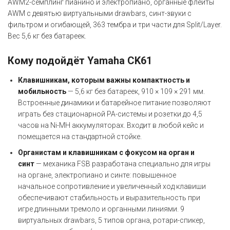
AWM2-семплинг пианино и электропиано, органные флейты
AWM с девятью виртуальными drawbars, синт-звуки с
фильтром и огибающей, 363 тембра и три части для Split/Layer.
Вес 5,6 кг без батареек.
Кому подойдёт Yamaha CK61
Клавишникам, которым важны компактность и
мобильность
— 5,6 кг без батареек, 910 × 109 × 291 мм.
Встроенные динамики и батарейное питание позволяют
играть без стационарной PA-системы и розетки до 4,5
часов на Ni-MH аккумуляторах. Входит в любой кейс и
помещается на стандартной стойке.
Органистам и клавишникам с фокусом на орган и
синт
— механика FSB разработана специально для игры
на органе, электропиано и синте: повышенное
начальное сопротивление и увеличенный ход клавиши
обеспечивают стабильность и выразительность при
игре длинными тремоло и органными линиями. 9
виртуальных drawbars, 5 типов органа, ротари-спикер,