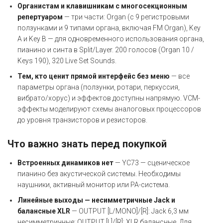
Органистам и клавишникам с многосекционным
репертуаром
— три части: Organ (с 9 регистровыми
ползунками и 9 типами органа, включая FM Organ), Key
A и Key B — для одновременного использования органа,
пианино и синта в Split/Layer. 200 голосов (Organ 10 /
Keys 190), 320 Live Set Sounds.
Тем, кто ценит прямой интерфейс без меню
— все
параметры органа (ползунки, ротари, перкуссия,
вибрато/хорус) и эффектов доступны напрямую. VCM-
эффекты моделируют схемы аналоговых процессоров
до уровня транзисторов и резисторов.
Что важно знать перед покупкой
Встроенных динамиков нет
— YC73 — сценическое
пианино без акустической системы. Необходимы
наушники, активный монитор или PA-система.
Линейные выходы — несимметричные Jack и
балансные XLR
— OUTPUT [L/MONO]/[R]: Jack 6,3 мм
несимметричные; OUTPUT [L]/[R]: XLR балансные. Для