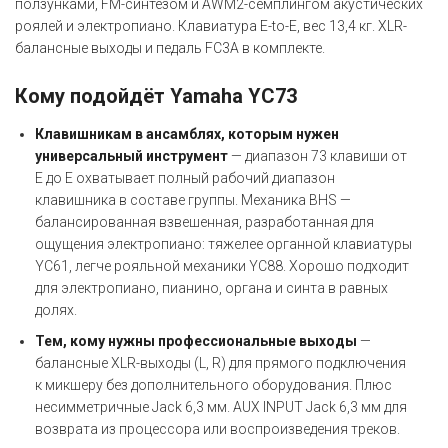
ползунками, FM-синтезом и AWM2-семплингом акустических
роялей и электропиано. Клавиатура E-to-E, вес 13,4 кг. XLR-
балансные выходы и педаль FC3A в комплекте.
Кому подойдёт Yamaha YC73
Клавишникам в ансамблях, которым нужен
универсальный инструмент
— диапазон 73 клавиши от
E до E охватывает полный рабочий диапазон
клавишника в составе группы. Механика BHS —
балансированная взвешенная, разработанная для
ощущения электропиано: тяжелее органной клавиатуры
YC61, легче рояльной механики YC88. Хорошо подходит
для электропиано, пианино, органа и синта в равных
долях.
Тем, кому нужны профессиональные выходы
—
балансные XLR-выходы (L, R) для прямого подключения
к микшеру без дополнительного оборудования. Плюс
несимметричные Jack 6,3 мм. AUX INPUT Jack 6,3 мм для
возврата из процессора или воспроизведения треков.