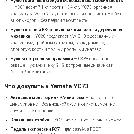
Нужен органный фокус и максимальная мобильность
— YC61 весит 7,1 кг против 13,4 кг у YC73, органная
клавиатура Waterfall аутентичнее для органиста. Но без
XLR-выходов и без педали в комплекте.
Нужен полный 88-клавишный диапазон и деревянная
механика
— YC88 предлагает NW-GH3 с деревянными
клавишами, тройным датчиком, накладками под
слоновую кость и полный рояльный диапазон.
Нужны встроенные динамики
— CK88 предлагает
взвешенную механику GHS, встроенные динамики и
батарейное питание.
Что докупить к Yamaha YC73
Активный монитор или PA-система
— встроенных
динамиков нет; без внешней акустики инструмент не
звучит через колонки.
Клавишная стойка
— YC73 не имеет встроенных ножек.
Педаль экспрессии FC7
— для разъёма FOOT