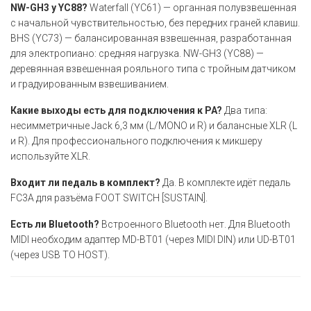
NW-GH3 у YC88?
Waterfall (YC61) — органная полувзвешенная
с начальной чувствительностью, без передних граней клавиш.
BHS (YC73) — балансированная взвешенная, разработанная
для электропиано: средняя нагрузка. NW-GH3 (YC88) —
деревянная взвешенная рояльного типа с тройным датчиком
и градуированным взвешиванием.
Какие выходы есть для подключения к PA?
Два типа:
несимметричные Jack 6,3 мм (L/MONO и R) и балансные XLR (L
и R). Для профессионального подключения к микшеру
используйте XLR.
Входит ли педаль в комплект?
Да. В комплекте идёт педаль
FC3A для разъёма FOOT SWITCH [SUSTAIN].
Есть ли Bluetooth?
Встроенного Bluetooth нет. Для Bluetooth
MIDI необходим адаптер MD-BT01 (через MIDI DIN) или UD-BT01
(через USB TO HOST).