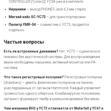
CONTROLLER [1] или [2]. FC3A уже в комплекте.
Наушники
— выход PHONES Jack 6,3 мм стерео.
Мягкий кейс SC-YC73
— для транспортировки.
Пюпитр YMR-04
— совместим с YC73, продаётся
отдельно.
Частые вопросы
Есть ли встроенные динамики?
Нет. YC73 — сценическое
пианино без акустической системы. Для воспроизведения
звука необходимы наушники, активный монитор или PA-
система.
Что такое регистровые ползунки?
Регистровые ползунки
(drawbars) — девять физических ползунков на панели,
унаследованных от органов Hammond. Каждый управляет
громкостью одного обертона. Комбинируя их положения,
органист формирует тембр в реальном времени без меню.
Чем механика BHS у YC73 отличается от Waterfall у YC61 и