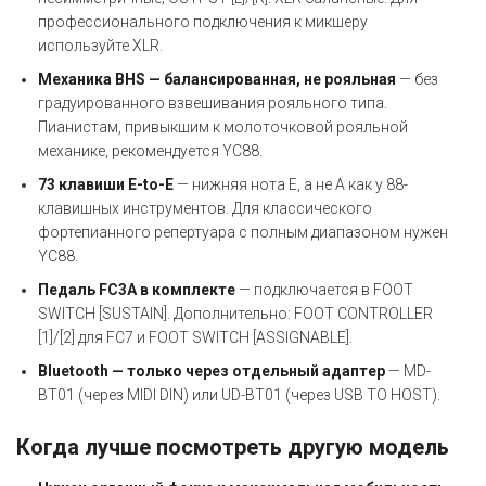
профессионального подключения к микшеру
используйте XLR.
Механика BHS — балансированная, не рояльная
— без
градуированного взвешивания рояльного типа.
Пианистам, привыкшим к молоточковой рояльной
механике, рекомендуется YC88.
73 клавиши E-to-E
— нижняя нота E, а не A как у 88-
клавишных инструментов. Для классического
фортепианного репертуара с полным диапазоном нужен
YC88.
Педаль FC3A в комплекте
— подключается в FOOT
SWITCH [SUSTAIN]. Дополнительно: FOOT CONTROLLER
[1]/[2] для FC7 и FOOT SWITCH [ASSIGNABLE].
Bluetooth — только через отдельный адаптер
— MD-
BT01 (через MIDI DIN) или UD-BT01 (через USB TO HOST).
Когда лучше посмотреть другую модель