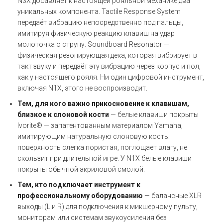
N3X добавляет к настоящей рояльной механике два
уникальных компонента. Tactile Response System
передаёт вибрацию непосредственно под пальцы,
имитируя физическую реакцию клавиш на удар
молоточка о струну. Soundboard Resonator —
физическая резонирующая дека, которая вибрирует в
такт звуку и передаёт эту вибрацию через корпус и пол,
как у настоящего рояля. Ни один цифровой инструмент,
включая N1X, этого не воспроизводит.
Тем, для кого важно прикосновение к клавишам,
близкое к слоновой кости
— белые клавиши покрыты
Ivorite® — запатентованным материалом Yamaha,
имитирующим натуральную слоновую кость:
поверхность слегка пористая, поглощает влагу, не
скользит при длительной игре. У N1X белые клавиши
покрыты обычной акриловой смолой.
Тем, кто подключает инструмент к
профессиональному оборудованию
— балансные XLR
выходы (L и R) для подключения к микшерному пульту,
мониторам или системам звукоусиления без