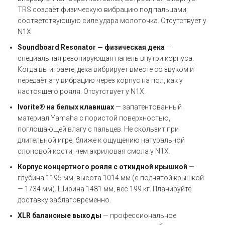
TRS создаёт физическую вибрацию под пальцами,
соответствующую силе удара молоточка. Отсутствует у
N1X.
Soundboard Resonator — физическая дека
—
специальная резонирующая панель внутри корпуса.
Когда вы играете, дека вибрирует вместе со звуком и
передаёт эту вибрацию через корпус на пол, как у
настоящего рояля. Отсутствует у N1X.
Ivorite® на белых клавишах
— запатентованный
материал Yamaha с пористой поверхностью,
поглощающей влагу с пальцев. Не скользит при
длительной игре, ближе к ощущению натуральной
слоновой кости, чем акриловая смола у N1X.
Корпус концертного рояля с откидной крышкой
—
глубина 1195 мм, высота 1014 мм (с поднятой крышкой
— 1734 мм). Ширина 1481 мм, вес 199 кг. Планируйте
доставку заблаговременно.
XLR балансные выходы
— профессиональное