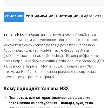
ОПИСАНИЕ
СПЕЦИФИКАЦИИ
ИНСТРУКЦИИ
ВИДЕО
ОТЗЫВ
Yamaha N3X
— гибридный инструмент серии AvantGrand в
полноразмерном корпусе концертного рояля с настоящей
механикой акустического рояля (Specialized Grand Piano
Action), клавишами из Ivorite®, Tactile Response System
(вибрация под пальцами), Soundboard Resonator (физическая
дека), педальным блоком рояля, Spatial Acoustic Sampling (CFX
+ Bösendorfer Imperial), VRM и профессиональными XLR
выходами. Наиболее полное воспроизведение ощущения
акустического рояля в серии N.
Кому подойдёт Yamaha N3X
Пианистам, для которых физическое ощущение
рояля важно на всех уровнях — пальцы, руки, тело
—