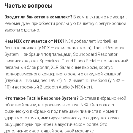
Частые вопросы
Входит ли банкетка в комплект?
В комплектацию не входит.
Рекомендуем приобрести рояльную банкетку с регулировкой
высоты отдельно.
Чем N3X отличается от N1X?
N3X добавляет: Ivorite® на
белых клавишах (у N1X — акриловая смола), Tactile Response
System — вибрация под пальцами, Soundboard Resonator —
физическая дека, Specialized Grand Piano Pedal — полноценный
педальный блок рояля, XLR балансные выходы, корпус
полноразмерного концертного рояля с откидной крышкой
(глубина 1195 мм, вес 199 кг). N1X имеет 15 тембров (у N3X —
10) и встроенный Bluetooth Audio (у N3X нет).
Что такое Tactile Response System?
Система вибрационной
обратной связи, встроенная в корпус N3X. Она создаёт
физическую вибрацию под пальцами пианиста в момент
удара молоточка, имитируя физическую отдачу, которую
ощущают руки при игре на акустическом рояле. Это
дополнение к настоящей рояльной механике.