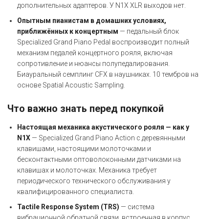
дополнительных адаптеров. У N1X XLR выходов нет.
Опытным пианистам в домашних условиях,
приближённых к концертным
— педальный блок
Specialized Grand Piano Pedal воспроизводит полный
механизм педалей концертного рояля, включая
сопротивление и нюансы полупедалирования.
Биауральный семплинг CFX в наушниках. 10 тембров на
основе Spatial Acoustic Sampling.
Что важно знать перед покупкой
Настоящая механика акустического рояля — как у
N1X
— Specialized Grand Piano Action с деревянными
клавишами, настоящими молоточками и
бесконтактными оптоволоконными датчиками на
клавишах и молоточках. Механика требует
периодического технического обслуживания у
квалифицированного специалиста.
Tactile Response System (TRS)
— система
вибрационной обратной связи, встроенная в корпус.