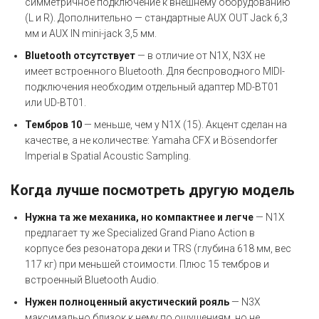
симметричное подключение к внешнему оборудованию
(L и R). Дополнительно — стандартные AUX OUT Jack 6,3
мм и AUX IN mini-jack 3,5 мм.
Bluetooth отсутствует
— в отличие от N1X, N3X не
имеет встроенного Bluetooth. Для беспроводного MIDI-
подключения необходим отдельный адаптер MD-BT01
или UD-BT01.
Тембров 10
— меньше, чем у N1X (15). Акцент сделан на
качестве, а не количестве: Yamaha CFX и Bösendorfer
Imperial в Spatial Acoustic Sampling.
Когда лучше посмотреть другую модель
Нужна та же механика, но компактнее и легче
— N1X
предлагает ту же Specialized Grand Piano Action в
корпусе без резонатора деки и TRS (глубина 618 мм, вес
117 кг) при меньшей стоимости. Плюс 15 тембров и
встроенный Bluetooth Audio.
Нужен полноценный акустический рояль
— N3X
максимально близок к нему по ощущениям, но не