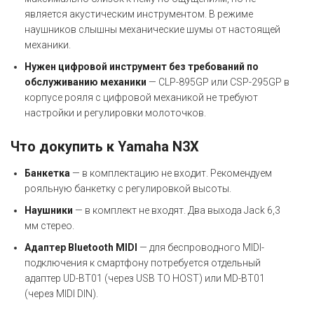
является акустическим инструментом. В режиме
наушников слышны механические шумы от настоящей
механики.
Нужен цифровой инструмент без требований по
обслуживанию механики
— CLP-895GP или CSP-295GP в
корпусе рояля с цифровой механикой не требуют
настройки и регулировки молоточков.
Что докупить к Yamaha N3X
Банкетка
— в комплектацию не входит. Рекомендуем
рояльную банкетку с регулировкой высоты.
Наушники
— в комплект не входят. Два выхода Jack 6,3
мм стерео.
Адаптер Bluetooth MIDI
— для беспроводного MIDI-
подключения к смартфону потребуется отдельный
адаптер UD-BT01 (через USB TO HOST) или MD-BT01
(через MIDI DIN).