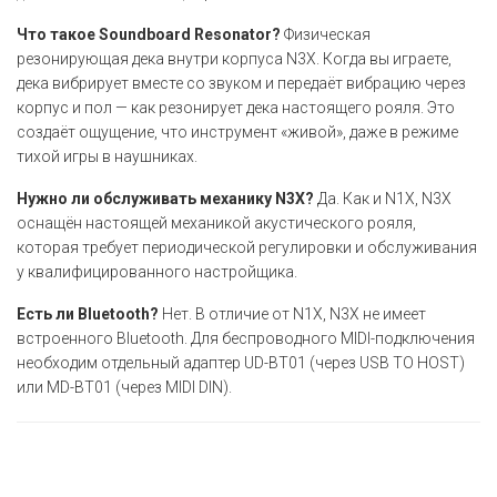
Что такое Soundboard Resonator?
Физическая
резонирующая дека внутри корпуса N3X. Когда вы играете,
дека вибрирует вместе со звуком и передаёт вибрацию через
корпус и пол — как резонирует дека настоящего рояля. Это
создаёт ощущение, что инструмент «живой», даже в режиме
тихой игры в наушниках.
Нужно ли обслуживать механику N3X?
Да. Как и N1X, N3X
оснащён настоящей механикой акустического рояля,
которая требует периодической регулировки и обслуживания
у квалифицированного настройщика.
Есть ли Bluetooth?
Нет. В отличие от N1X, N3X не имеет
встроенного Bluetooth. Для беспроводного MIDI-подключения
необходим отдельный адаптер UD-BT01 (через USB TO HOST)
или MD-BT01 (через MIDI DIN).