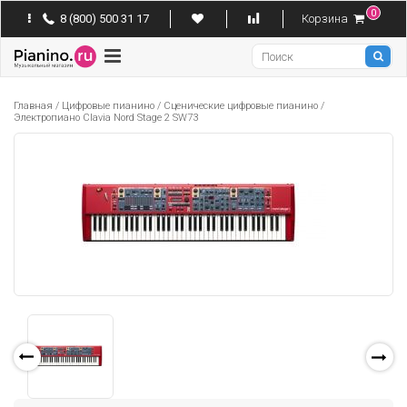
0
8 (800) 500 31 17
Корзина
Pianino
Главная
/
Цифровые пианино
/
Сценические цифровые пианино
/
Электропиано Clavia Nord Stage 2 SW73