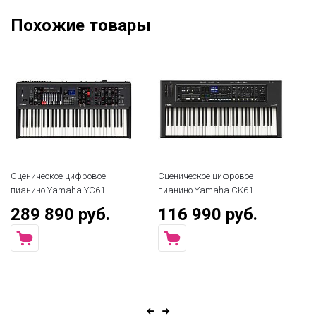
Похожие товары
Сценическое цифровое
Сценическое цифровое
Сц
пианино Yamaha YC61
пианино Yamaha CK61
пи
289 890 руб.
116 990 руб.
1