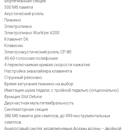
Фортепианная секция
500 Мб памяти
Акустический рояль
Пианино
Электропиано
Электропиано Wurlitzer A200
Клавинет D6
Клавесин
Электроакустический рояль CP-80
40-60-голосная полифония
4 переключаемая кривая скорости нажатия
Настройка эквалайзера клавинета
Струнный резонанс
Время затухания пианино на выбор
Имитация шума педали, с тройной педалью (опционально)
Функция Slot Detune
Двухчастная мультитембральность
Синтезаторная секция
380 Мб памяти для семплов, до 999 инструментальных
семплов.
Аналоговый синтез: моделируемые формы волны – двойной