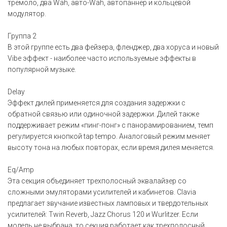
тремоло, два Wah, авто-Wah, автопаннер и кольцевой
модулятор.
Группа 2
В этой группе есть два фейзера, фленджер, два хоруса и новый
Vibe эффект - наиболее часто используемые эффекты в
популярной музыке.
Delay
Эффект дилей применяется для создания задержки с
обратной связью или одиночной задержки. Дилей также
поддерживает режим «пинг-понг» с панорамированием, темп
регулируется кнопкой tap tempo. Аналоговый режим меняет
высоту тона на любых повторах, если время дилея меняется.
Eq/Amp
Эта секция объединяет трехполосный эквалайзер со
сложными эмуляторами усилителей и кабинетов. Clavia
предлагает звучание известных ламповых и твердотельных
усилителей: Twin Reverb, Jazz Chorus 120 и Wurlitzer. Если
модель не выбрана, то секция работает как трехполосный