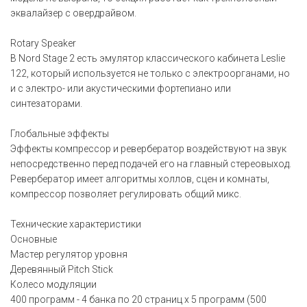
эквалайзер с овердрайвом.
Rotary Speaker
В Nord Stage 2 есть эмулятор классического кабинета Leslie
122, который используется не только с электроорганами, но
и с электро- или акустическими фортепиано или
синтезаторами.
Глобальные эффекты
Эффекты компрессор и ревербератор воздействуют на звук
непосредственно перед подачей его на главный стереовыход.
Ревербератор имеет алгоритмы холлов, сцен и комнаты,
компрессор позволяет регулировать общий микс.
Технические характеристики
Основные
Мастер регулятор уровня
Деревянный Pitch Stick
Колесо модуляции
400 программ - 4 банка по 20 страниц x 5 программ (500