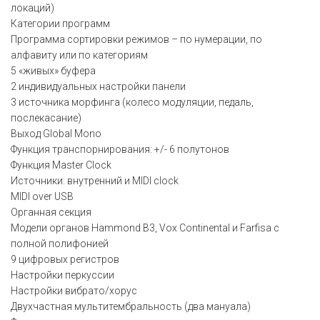
локаций)
Категории программ
Программа сортировки режимов – по нумерации, по
алфавиту или по категориям
5 «живых» буфера
2 индивидуальных настройки панели
3 источника морфинга (колесо модуляции, педаль,
послекасание)
Выход Global Mono
Функция транспорнирования: +/- 6 полутонов
Функция Master Clock
Источники: внутренний и MIDI clock
MIDI over USB
Органная секция
Модели органов Hammond B3, Vox Continental и Farfisa с
полной полифонией
9 цифровых регистров
Настройки перкуссии
Настройки вибрато/хорус
Двухчастная мультитембральность (два мануала)