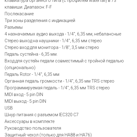
клавиатура органного типа (с профилем waterfall) в 73
клавиши. Диапазон: F-F
Послекасание
Три зоны разделения с индикацией
Разъемы
4 назначаемых аудио выхода - 1/4", 6,35 мм, небалансные
Стерео выход на наушники - 1/4", 6,35 мм стерео
Стерео вход для монитора - 1/8", 3,5 мм стерео
Педаль сустейна - 6,35 мм.
Вход для сустейн педали совместимый с тройной педалью
(опционально)
Педаль Rotor - 1/4", 6,35 мм
Органная педаль громкости - 1/4", 6,35 мм TRS стерео
Программируемая педаль - 1/4", 6,35 мм TRS стерео
MIDI вход - 5 pin DIN
MIDI выход - 5 pin DIN
USB
Шнур питания с разъемом IEC320 C7
Аксессуары в комплекте
Руководство пользователя
Защитный чехол (только для HA88 и HA76)