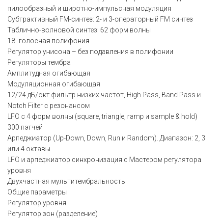
пилообразный и широтно-импульсная модуляция
Cубтрактивный FM-синтез: 2- и 3-операторный FM синтез
Таблично-волновой синтез: 62 форм волны
18 -голосная полифония
Регулятор унисона – без подавления в полифонии
Регуляторы тембра
Амплитудная огибающая
Модуляционная огибающая
12/24 дБ/окт фильтр низких частот, High Pass, Band Pass и
Notch Filter с резонансом
LFO с 4 форм волны (square, triangle, ramp и sample & hold)
300 пэтчей
Арпеджиатор (Up-Down, Down, Run и Random). Диапазон: 2, 3
или 4 октавы.
LFO и арпеджиатор синхронизация с Мастером регулятора
уровня
Двухчастная мультитембральность
Общие параметры
Регулятор уровня
Регулятор зон (разделение)