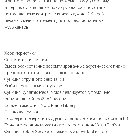
и синтезаторная, детально продуманному, удобному
интерфейсу, клавишам премиум класса и поистине
потрясающему контролю качества, новый Stage 2 —
незаменимый инструмент для профессиональных
музыкантов.
Характеристики
Фортепианная секция
Высококачественно засемплированные акустические пиано
Превосходные винтажные электропиано
Функция струнного резонанса
Выбираемое время затухания
Функция Dynamic Pedal Noise реализуется с помощью
опциональной тройной педали
Совместимость с Nord Piano Library
Органная секция
Последняя генерация моделирования легендарного органа B3
Точная эмуляция известных электроорганов Vox и Farfisa
Функция Rotary Speaker с режимами slow, fast и stop