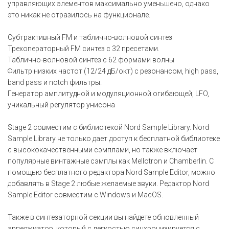
управляющих элементов максимально уменьшено, однако
это никак не отразилось на функционале.
Субтрактивный FM и таблично-волновой синтез
Трехоператорный FM синтез с 32 пресетами.
Таблично-волновой синтез с 62 формами волны
Фильтр низких частот (12/24 дБ/окт) с резонансом, high pass,
band pass и notch фильтры.
Генератор амплитудной и модуляционной огибающей, LFO,
уникальный регулятор унисона
Stage 2 совместим с библиотекой Nord Sample Library. Nord
Sample Library не только дает доступ к бесплатной библиотеке
с высококачественными сэмплами, но также включает
популярные винтажные сэмплы как Mellotron и Chamberlin. С
помощью бесплатного редактора Nord Sample Editor, можно
добавлять в Stage 2 любые желаемые звуки. Редактор Nord
Sample Editor совместим с Windows и MacOS.
Также в синтезаторной секции вы найдете обновленный
арпеджиатор, который с легкостью синхронизируется с