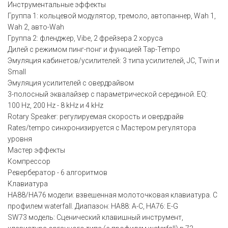
Инструментальные эффекты
Группа 1: кольцевой модулятор, тремоло, автопаннер, Wah 1,
Wah 2, авто-Wah
Группа 2: фленджер, Vibe, 2 фрейзера 2 хоруса
Дилей с режимом пинг-понг и функцией Tap-Tempo
Эмуляция кабинетов/усилителей: 3 типа усилителей, JC, Twin и
Small
Эмуляция усилителей с овердрайвом
3-полосный эквалайзер с параметрической серединой. EQ:
100 Hz, 200 Hz - 8 kHz и 4 kHz
Rotary Speaker: регулируемая скорость и овердрайв
Rates/tempo синхронизируется с Мастером регулятора
уровня
Мастер эффекты
Компрессор
Ревербератор - 6 алгоритмов
Клавиатура
HA88/HA76 модели: взвешенная молоточковая клавиатура. С
профилем waterfall. Диапазон: HA88: A-C, HA76: E-G
SW73 модель: Сценический клавишный инструмент,