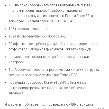
256 высококлассных тембров (включая немецкий и
японский рояль, широкий выбор специально
подобранных звуков из известных Forte и Forte SE, а
также расширения серии PC3 и KORE64);
128 голосов полифонии;
1024 пользовательских программ;
32 эффекта: реверберация, дилей, хорус, компрессоры,
эффект вращающихся динамиков, эквалайзер и др.;
возможность сохранения до 5 пользовательских
настроек;
100% совместимость с программами Forte SE, загрузка
звуков из программ семейства Forte и PC3;
новейший процессор Kurzweil LENA, обеспечивая
потрясающе реалистичное, богатое и объемное
звучание.
Инструмент обладает полновзвешенной 88-клавишной