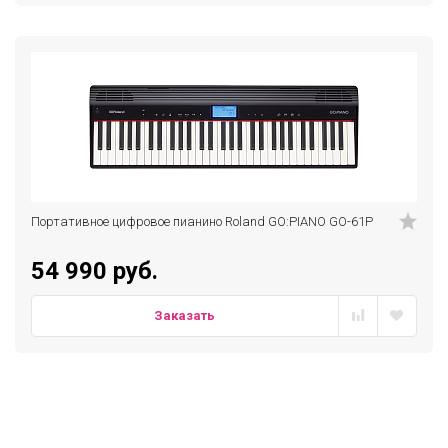
Портативное цифровое пианино Roland GO:PIANO GO-61P
54 990 руб.
Заказать