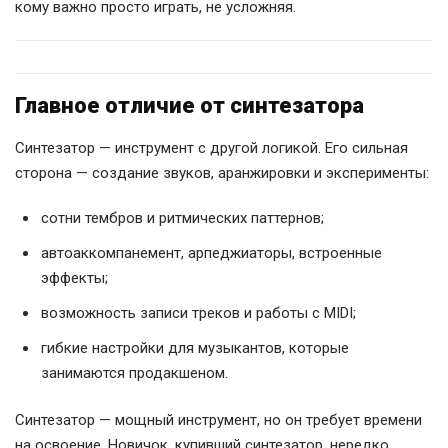
кому важно просто играть, не усложняя.
Главное отличие от синтезатора
Синтезатор — инструмент с другой логикой. Его сильная
сторона — создание звуков, аранжировки и эксперименты:
сотни тембров и ритмических паттернов;
автоаккомпанемент, арпеджиаторы, встроенные
эффекты;
возможность записи треков и работы с MIDI;
гибкие настройки для музыкантов, которые
занимаются продакшеном.
Синтезатор — мощный инструмент, но он требует времени
на освоение. Новичок, купивший синтезатор, нередко