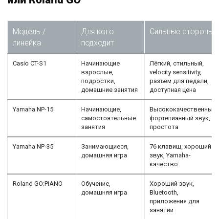
Модель /
Для кого
Сильные стороны
линейка
подходит
Casio CT-S1
Начинающие
Лёгкий, стильный,
взрослые,
velocity sensitivity,
подростки,
разъём для педали,
домашние занятия
доступная цена
Yamaha NP-15
Начинающие,
Высококачественный
самостоятельные
фортепианный звук,
занятия
простота
Yamaha NP-35
Занимающиеся,
76 клавиш, хороший
домашняя игра
звук, Yamaha-
качество
Roland GO:PIANO
Обучение,
Хороший звук,
домашняя игра
Bluetooth,
приложения для
занятий