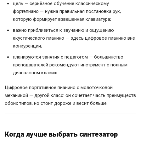
цель — серьёзное обучение классическому
фортепиано — нужна правильная постановка рук,
которую формирует взвешенная клавиатура;
важно приблизиться к звучанию и ощущению
акустического пианино — здесь цифровое пианино вне
конкуренции;
планируются занятия с педагогом — большинство
преподавателей рекомендуют инструмент с полным
диапазоном клавиш.
Цифровое портативное пианино с молоточковой
механикой — другой класс: он сочетает часть преимуществ
обоих типов, но стоит дороже и весит больше.
Когда лучше выбрать синтезатор