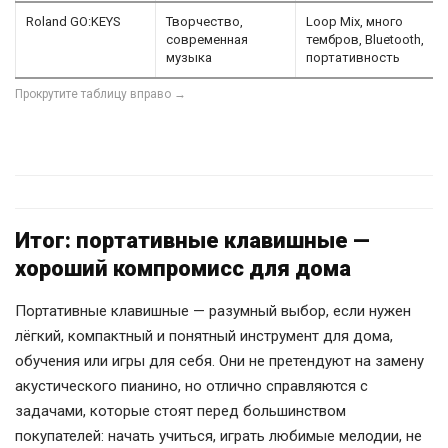
Roland GO:KEYS
Творчество,
Loop Mix, много
современная
тембров, Bluetooth,
музыка
портативность
Итог: портативные клавишные —
хороший компромисс для дома
Портативные клавишные — разумный выбор, если нужен
лёгкий, компактный и понятный инструмент для дома,
обучения или игры для себя. Они не претендуют на замену
акустического пианино, но отлично справляются с
задачами, которые стоят перед большинством
покупателей: начать учиться, играть любимые мелодии, не