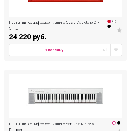
Портативное цифровое пианино Casio Casiotone CT-
S1RD
24 220 руб.
В корзину
Портативное цифровое пианино Yamaha NP-35WH
Piaggero