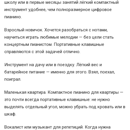
школу или в первые месяцы занятий лёгкий компактный
инструмент удобнее, чем полноразмерное цифровое
пианино.
Взрослый новичок. Хочется разобраться с нотами,
научиться играть любимые мелодии — без цели стать
концертным пианистом. Портативные клавишные
справляются с этой задачей отлично.
Инструмент на дачу или в поездку. Лёгкий вес и
батарейное питание — именно для этого. Взял, поехал,
поиграл.
Маленькая квартира. Компактное пианино для квартиры —
это почти всегда портативные клавишные: не нужно
выделять отдельный угол, можно убрать под кровать или в
шкаф.
Вокалист или музыкант для репетиций. Когда нужна