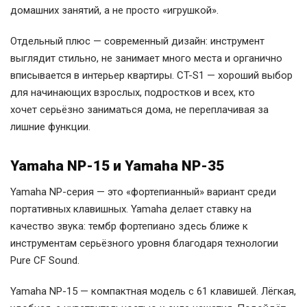
домашних занятий, а не просто «игрушкой».
Отдельный плюс — современный дизайн: инструмент
выглядит стильно, не занимает много места и органично
вписывается в интерьер квартиры. CT-S1 — хороший выбор
для начинающих взрослых, подростков и всех, кто
хочет серьёзно заниматься дома, не переплачивая за
лишние функции.
Yamaha NP-15 и Yamaha NP-35
Yamaha NP-серия — это «фортепианный» вариант среди
портативных клавишных. Yamaha делает ставку на
качество звука: тембр фортепиано здесь ближе к
инструментам серьёзного уровня благодаря технологии
Pure CF Sound.
Yamaha NP-15 — компактная модель с 61 клавишей. Лёгкая,