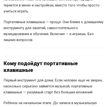
теряется в меню и настройках, вместо того чтобы просто
учиться играть.
Портативные клавишные — проще. Они ближе к домашнему
инструменту для занятий, самостоятельного
музицирования и обучения. Включил — и играешь. Без
лишних вопросов.
Кому подойдут портативные
клавишные
Первый инструмент для дома. Если человек ещё не уверен,
насколько серьёзно займётся музыкой, портативные
клавишные — разумный старт без больших вложений.
Ребёнок на начальном этапе. До записи в музыкальную