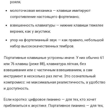
рояля;
молоточковая механика — клавиши имитируют
сопротивление настоящего фортепиано;
взвешенность клавиатуры — нижние клавиши тяжелее
верхних, как у акустики;
упор на фортепианный звук — как правило, небольшой
набор высококачественных тембров.
Портативные клавишные устроены иначе. У них обычно 61
или 76 клавиш (реже 88), клавиатура лёгкая, без
взвешивания или с частичным взвешиванием, а сам
инструмент в несколько раз легче. Это сознательный
компромисс: не максимальная реалистичность, а удобство
и доступность.
Если коротко: цифровое пианино — для тех, кто хочет
приблизиться к акустике. Портативное пианино — для тех,