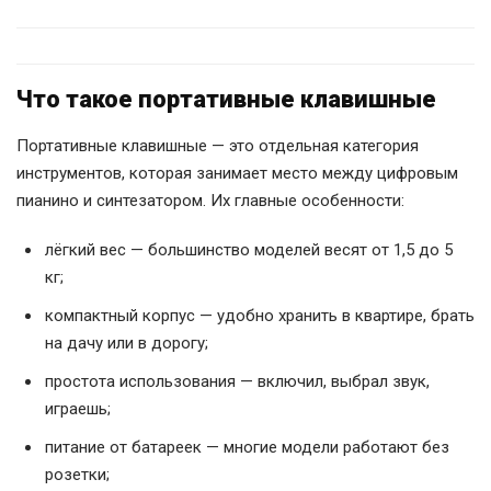
Что такое портативные клавишные
Портативные клавишные — это отдельная категория
инструментов, которая занимает место между цифровым
пианино и синтезатором. Их главные особенности:
лёгкий вес — большинство моделей весят от 1,5 до 5
кг;
компактный корпус — удобно хранить в квартире, брать
на дачу или в дорогу;
простота использования — включил, выбрал звук,
играешь;
питание от батареек — многие модели работают без
розетки;